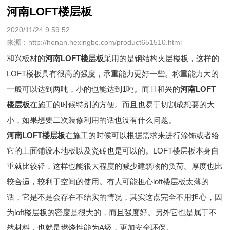
河南LOFT楼层板
2020/11/24 9:59:52
来源：http://henan.hexingbc.com/product651510.html
和兴板材的
河南LOFT楼层板
采用的是钢结构夹层楼板，这样的
LOFT楼板具有很高的强度，承重能力更好一些。称重能力大的
一般可以达到两吨，小的也能达到1吨。而且和兴的
河南LOFT
楼层板
在施工的时候特别的方便。而且也易于切割成想要的大
小，如果想要二次装修利用的话也没有什么问题。
河南LOFT楼层板
在施工的时候可以根据需求来进行涂饰或者给
它的上面铺设木地板以及瓷砖也是可以的。LOFT楼层板本身自
重就比较轻，这样也能很大程度的减少建筑物的负荷。厚度也比
较合适，较利于空间的使用。有人可能担心loft楼层板太薄的
话，它是不是会存在不结实的情况，其实这点完全不用担心，因
为loft楼层板的密度是很大的，而且强度好。另外它也是属于不
然材料，也就是燃烧性能为A级，更加安全环保。