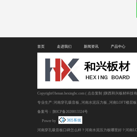
首页
走进我们
新闻资讯
产品中心
Copyright©
henan.hexingbc.com
(
点击复制
)陕西和兴板材科技
专业生产:
河南穿孔吸音板
,
河南水泥压力板
,
河南LOFT楼层板
备案号：
陕ICP备2020013324号
Power by
河南穿孔吸音板口碑怎么样？河南水泥压力板哪里好？河南LO