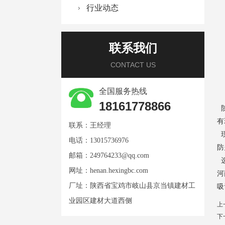
行业动态
联系我们
CONTACT US
全国服务热线
18161778866
有
联系：王经理
现
电话：13015736976
防
邮箱：
249764233@qq.com
选
网址：
henan.hexingbc.com
河
厂址：陕西省宝鸡市岐山县京当镇建材工
吸
业园区建材大道西侧
上
下